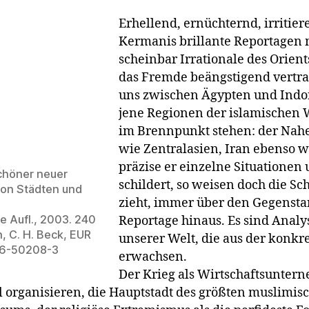
Erhellend, ernüchternd, irritier
Kermanis brillante Reportagen
scheinbar Irrationale des Orient
das Fremde beängstigend vertrau
uns zwischen Ägypten und Indon
jene Regionen der islamischen W
im Brennpunkt stehen: der Nah
wie Zentralasien, Iran ebenso w
präzise er einzelne Situatione
chöner neuer
schildert, so weisen doch die Sch
von Städten und
zieht, immer über den Gegensta
e Aufl., 2003. 240
Reportage hinaus. Es sind Anal
, C. H. Beck, EUR
unserer Welt, die aus der konkr
06-50208-3
erwachsen.
Der Krieg als Wirtschaftsuntern
ll organisieren, die Hauptstadt des größten muslimis