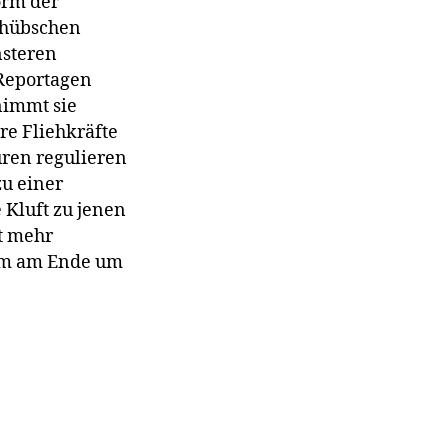
orm der
n hübschen
nsteren
 Reportagen
nimmt sie
re Fliehkräfte
ren regulieren
zu einer
 Kluft zu jenen
t mehr
– um am Ende um