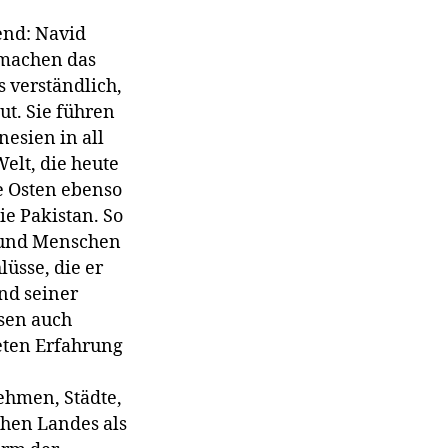
end: Navid
 machen das
s verständlich,
t. Sie führen
esien in all
elt, die heute
e Osten ebenso
ie Pakistan. So
n und Menschen
lüsse, die er
nd seiner
ysen auch
eten Erfahrung
ehmen, Städte,
chen Landes als