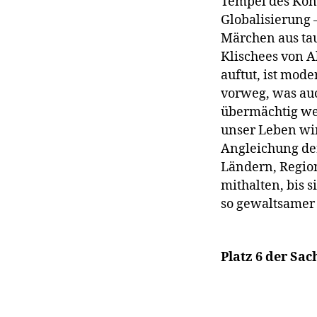
Tempel des Kons
Globalisierung 
Märchen aus tau
Klischees von A
auftut, ist mod
vorweg, was auc
übermächtig we
unser Leben wir
Angleichung der
Ländern, Region
mithalten, bis 
so gewaltsamer
Platz 6 der Sa