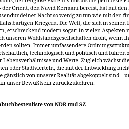
ums, der religiöse Extremismus als die perfideste F
– der Orient, den Navid Kermani bereist, hat mit de
sendundeiner Nacht so wenig zu tun wie mit den fi
llahs bärtigen Kriegern. Die Welt, die sich in seinen
ern, erschreckend modern sogar: In vielen Aspekten 
h unseren Wohlstandsgesellschaften droht, wenn ih
rden sollten. Immer umfassendere Ordnungsstruktu
tschaftlich, technologisch und politisch und führen 
 Lebensverhältnisse und Werte. Zugleich wächst die
en oder Stadtvierteln, die mit der Entwicklung nich
sie gänzlich von unserer Realität abgekoppelt sind 
 in unser Bewußtsein zurückzukehren.
chbuchbestenliste von NDR und SZ