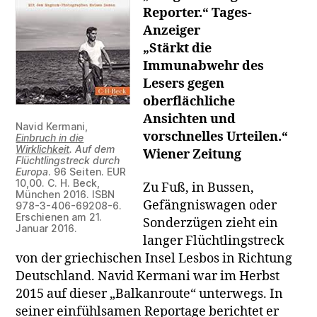
Reporter.“ Tages-
Anzeiger
„Stärkt die
Immunabwehr des
Lesers gegen
oberflächliche
Ansichten und
Navid Kermani,
vorschnelles Urteilen.“
Einbruch in die
Wirklichkeit
. Auf dem
Wiener Zeitung
Flüchtlingstreck durch
Europa
. 96 Seiten. EUR
10,00. C. H. Beck,
Zu Fuß, in Bussen,
München 2016. ISBN
Gefängniswagen oder
978-3-406-69208-6.
Erschienen am 21.
Sonderzügen zieht ein
Januar 2016.
langer Flüchtlingstreck
von der griechischen Insel Lesbos in Richtung
Deutschland. Navid Kermani war im Herbst
2015 auf dieser „Balkanroute“ unterwegs. In
seiner einfühlsamen Reportage berichtet er